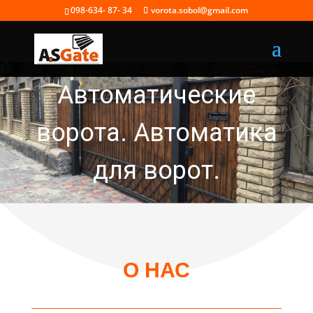
098-634- 87- 34
vorota.sobol@gmail.com
Автоматические
ворота. Автоматика
для ворот.
О НАС